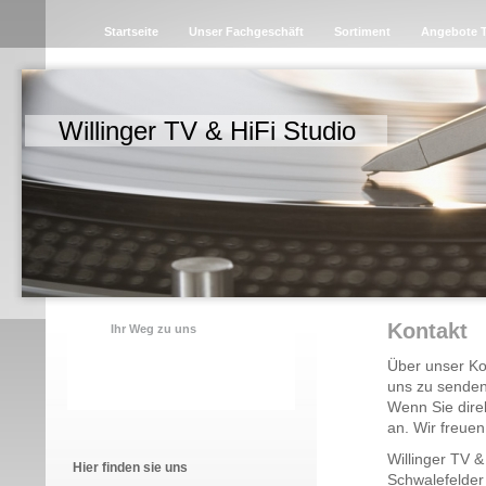
Startseite
Unser Fachgeschäft
Sortiment
Angebote 
Willinger TV & HiFi Studio
Kontakt
Ihr Weg zu uns
Über unser Kon
uns zu senden
Wenn Sie dire
an. Wir freue
Willinger TV &
Hier finden sie uns
Schwalefelder 